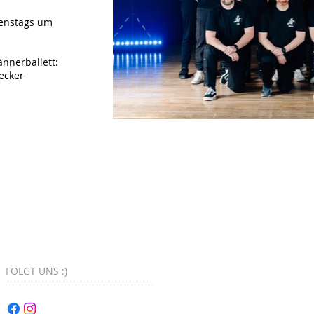
enstags um
nnerballett:
ecker
FOLGT UNS :)